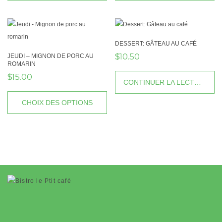
Ce
produit
a
plusieurs
DESSERT: GÂTEAU AU CAFÉ
10.50
$
variations.
JEUDI – MIGNON DE PORC AU
ROMARIN
Les
15.00
$
options
CONTINUER LA LECTURE
peuvent
CHOIX DES OPTIONS
être
choisies
Ce
sur
produit
la
a
page
plusieurs
du
variations.
produit
Les
options
peuvent
être